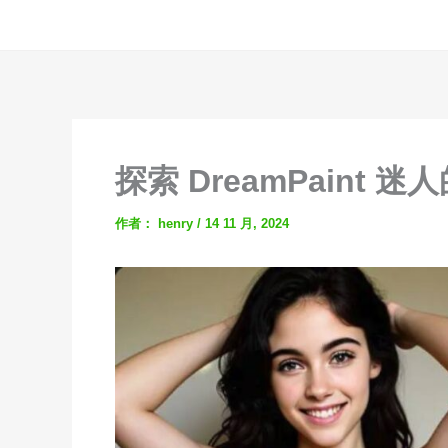
跳
至
内
容
探索 DreamPaint
作者：
henry
/
14 11 月, 2024