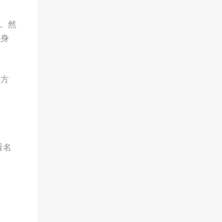
。然
纹身
决方
看名
事