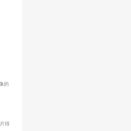
像的
片得