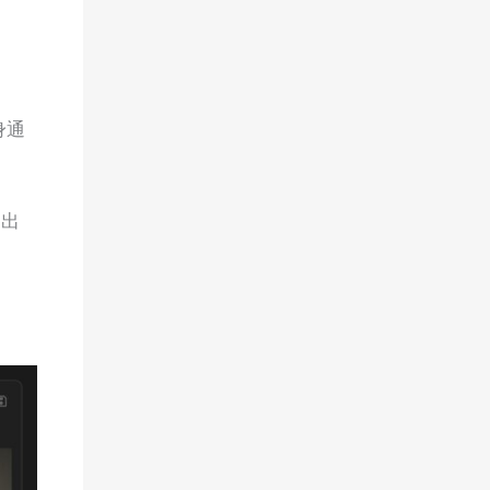
身通
是出