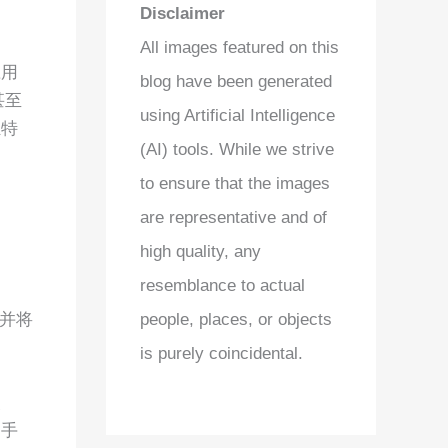
Disclaimer
All images featured on this
应用
blog have been generated
甚至
using Artificial Intelligence
独特
(AI) tools. While we strive
to ensure that the images
are representative and of
high quality, any
resemblance to actual
，并将
people, places, or objects
is purely coincidental.
改
的手