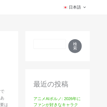
日本語
検索
マ
検
索
最近の投稿
こで
はあ
アニメAIポルノ: 2026年に
必要は
ファンが好きなキャラク