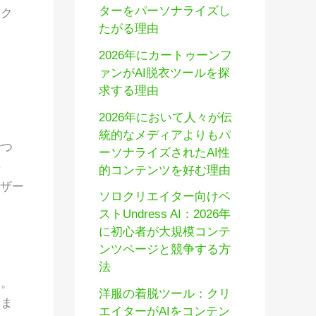
ターをパーソナライズし
スク
たがる理由
2026年にカートゥーンフ
ァンがAI脱衣ツールを探
求する理由
2026年において人々が伝
統的なメディアよりもパ
でつ
ーソナライズされたAI性
の
的コンテンツを好む理由
Iザー
ソロクリエイター向けベ
。
ストUndress AI：2026年
に初心者が大規模コンテ
ンツページと競争する方
法
す。
洋服の着脱ツール：クリ
きま
エイターがAIをコンテン