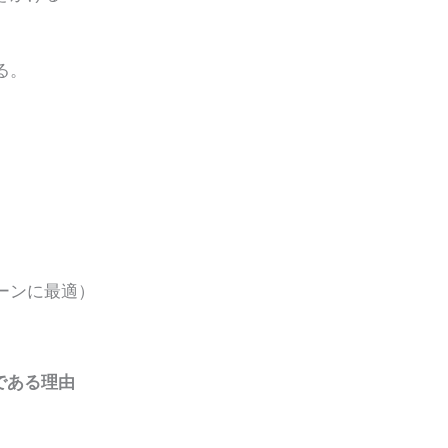
る。
ーンに最適）
である理由