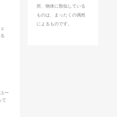
所、物体に類似している
ものは、まったくの偶然
によるものです。
フェ
する
法
のユー
って