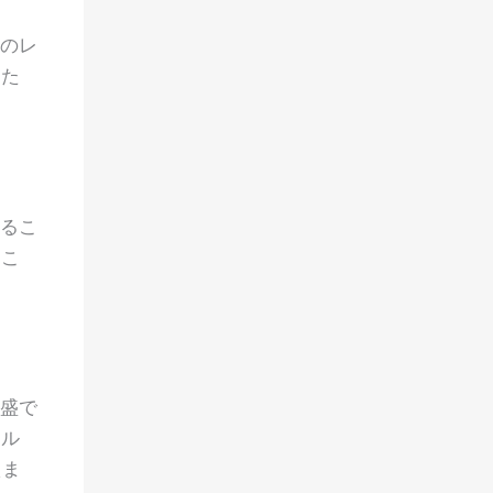
このレ
なた
えるこ
つこ
旺盛で
ール
えま