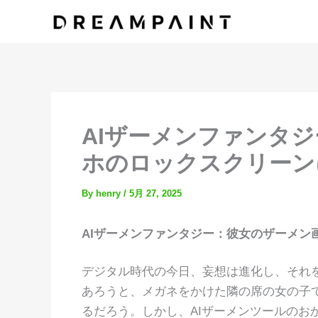
内
容
を
ス
キ
ッ
プ
AIザーメンファンタ
ホのロックスクリーン
By
henry
/
5月 27, 2025
AIザーメンファンタジー：彼女のザーメン
デジタル時代の今日、妄想は進化し、それ
あろうと、メガネをかけた隣の席の女の子
るだろう。しかし、AIザーメンツールのお