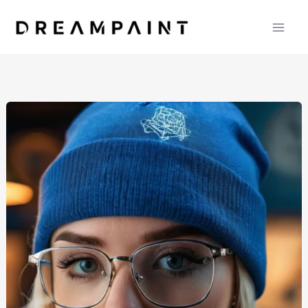
内
容
を
ス
キ
ッ
プ