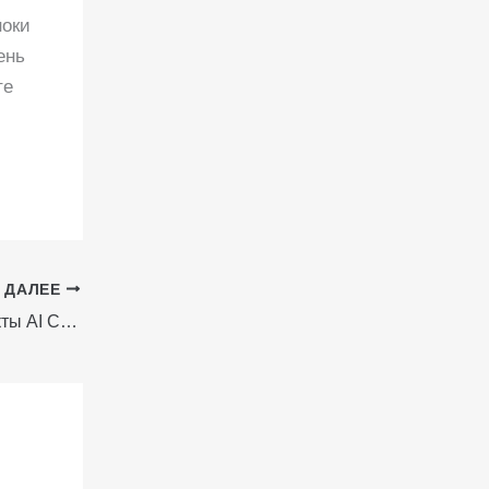
ноки
ень
те
ДАЛЕЕ
Сюрприз в пупке: Настройте эффекты AI Cumshot под ваш любимый фетиш