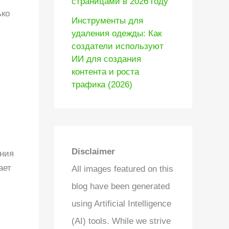
страницами в 2026 году
ько
Инструменты для
удаления одежды: Как
создатели используют
ИИ для создания
контента и роста
трафика (2026)
Disclaimer
ения
ает
All images featured on this
blog have been generated
using Artificial Intelligence
(AI) tools. While we strive