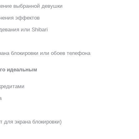
жение выбранной девушки
енения эффектов
евания или Shibari
рана блокировки или обоев телефона
его идеальным
кредитами
а
т для экрана блокировки)