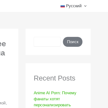
Русский
Поиск
ее
Поиск
на
Recent Posts
Anime AI Porn: Почему
фанаты хотят
мой,
персонализировать