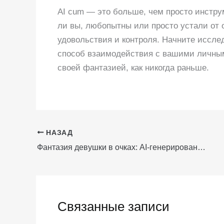
AI cum — это больше, чем просто инструм
ли вы, любопытны или просто устали от о
удовольствия и контроля. Начните иссл
способ взаимодействия с вашими личным
своей фантазией, как никогда раньше.
НАЗАД
Фантазия девушки в очках: AI-генерированные камшоты на тот самый нердский образ, который вы жаждете
Связанные записи