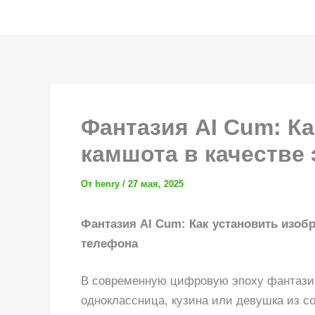
Перейти
к
содержимому
Фантазия AI Cum: Ка
камшота в качестве
От
henry
/
27 мая, 2025
Фантазия AI Cum: Как установить изоб
телефона
В современную цифровую эпоху фантазии
одноклассница, кузина или девушка из со