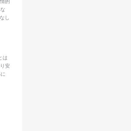
情的
はな
なし
とは
り安
部に