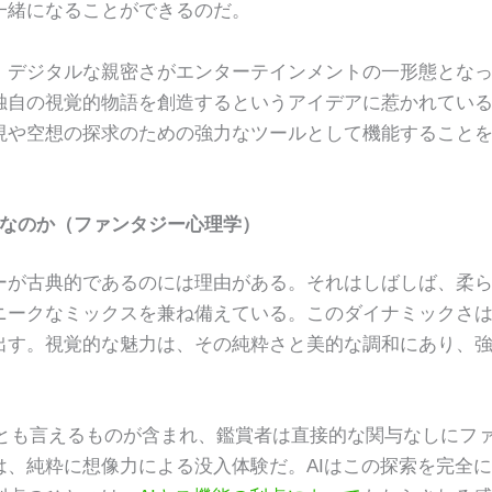
一緒になることができるのだ。
、デジタルな親密さがエンターテインメントの一形態とな
自の視覚的物語を創造するというアイデアに惹かれている
現や空想の探求のための強力なツールとして機能すること
きなのか（ファンタジー心理学）
ーが古典的であるのには理由がある。それはしばしば、柔
ニークなミックスを兼ね備えている。このダイナミックさ
出す。視覚的な魅力は、その純粋さと美的な調和にあり、
」とも言えるものが含まれ、鑑賞者は直接的な関与なしにフ
、純粋に想像力による没入体験だ。AIはこの探索を完全