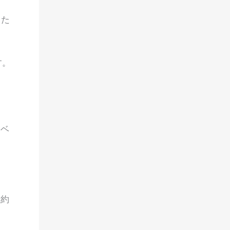
るた
す。
イベ
、約