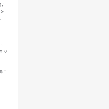
Iはデ
像を
。
パク
タジ
。
間に
る。
の