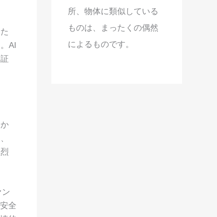
所、物体に類似している
ものは、まったくの偶然
った
によるものです。
。AI
を証
らか
は、
強烈
ァン
に安全