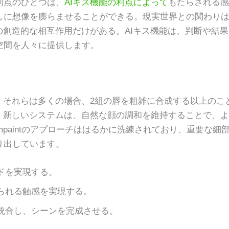
利点のひとつは、
AIキス機能の利点によって
もたらされる感
しに想像を膨らませることができる。現実世界との関わり
の創造的な相互作用だけがある。AIキス機能は、判断や結果
空間を人々に提供します。
、それらは多くの場合、2組の唇を粗雑に合成する以上のこ
く新しいシステムは、自然な顔の調和を維持することで、よ
mpaintのアプローチははるかに洗練されており、重要な細
り出しています。
ドを実現する。
られる触感を実現する。
統合し、シーンを完成させる。