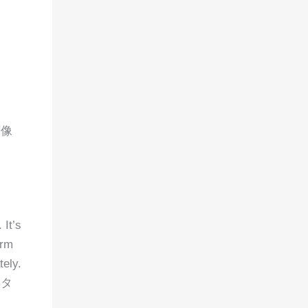
画像
 It’s
orm
tely.
ンタ