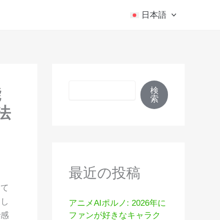
日本語
検索
能
検
索
法
最近の投稿
いて
そし
アニメAIポルノ: 2026年に
で感
ファンが好きなキャラク