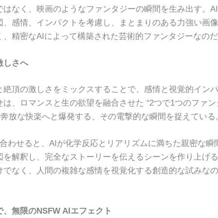
はなく、映画のようなファンタジーの瞬間を生み出す。A
図、感情、インパクトを考慮し、まとまりのある力強い画
、精密なAIによって構築された芸術的ファンタジーなのだ
激しさへ
と絶頂の激しさをミックスすることで、感情と視覚的イン
は、ロマンスと生の欲望を融合させた “2つで1つのファン
で奔放な快楽へと爆発する、その電撃的な瞬間を捉えている
合わせると、AIが化学反応とリアリズムに満ちた親密な瞬
図を解釈し、完全なストーリーを伝えるシーンを作り上げ
けでなく、人間の複雑な感情を視覚化する創造的な試みな
無限のNSFW AIエフェクト