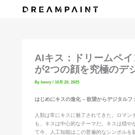
内
容
を
ス
キ
ッ
プ
AIキス：ドリームペ
が2つの顔を究極のデ
By
henry
/
10月 20, 2025
はじめにキスの進化 – 欲望からデジタルフ
人類は常にキスに魅了されてきた。ロマン
も、キスは中心的なテーマだ。キスは穏や
て今、人工知能はこの普遍的なシンボルを