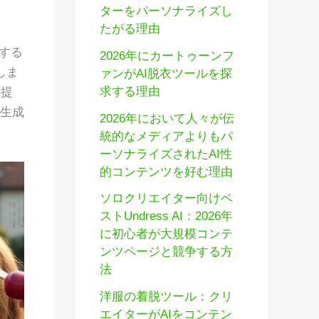
ターをパーソナライズし
たがる理由
する
2026年にカートゥーンフ
しま
ァンがAI脱衣ツールを探
求する理由
を提
て生成
2026年において人々が伝
統的なメディアよりもパ
ーソナライズされたAI性
的コンテンツを好む理由
ソロクリエイター向けベ
ストUndress AI：2026年
に初心者が大規模コンテ
ンツページと競争する方
法
洋服の着脱ツール：クリ
エイターがAIをコンテン