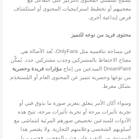
يسمح لمنشئي المحتوى بالتركيز على التفاعل مع
معجبيهم أو تخطيط استراتيجيات المحتوى أو استكشاف
فرص إبداعية أخرى.
محتوى فريد من نوعه للتميز
في مساحة تنافسية مثل OnlyFans، تُعد الأصالة هي
مفتاح الاحتفاظ بالمشتركين وجذب مشتركين جدد. يُمكِّن
DreamPaint المبدعين من إنتاج
مؤثرات فريدة وحصرية
من نوعها وحصرية تتميز عن المحتوى العام أو المُستخدَم
بشكل مفرط.
وسواء أكان الأمر يتعلق بتعزيز صورة ما بذوق فني أو
تجربة تأثيرات مرحة أو تجربة تأثيرات مرحة، تتيح هذه
الأدوات للمبدعين تخصيص صورهم المرئية لتتماشى مع
أسلوبهم الشخصي وعلامتهم التجارية. ولا يقتصر هذا
المستوى من التفرد على جذب المعجبين فحسب، بل