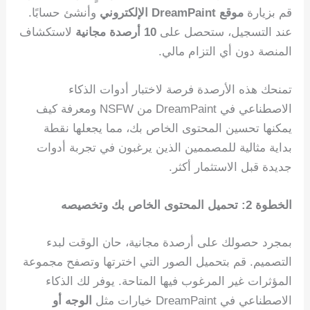
قم بزيارة
موقع DreamPaint الإلكتروني
وأنشئ حسابًا.
عند التسجيل، ستحصل على
10 أرصدة مجانية
لاستكشاف
المنصة دون أي التزام مالي.
تمنحك هذه الأرصدة فرصة لاختبار أدوات الذكاء
الاصطناعي في DreamPaint من NSFW ومعرفة كيف
يمكنها تحسين المحتوى الخاص بك، مما يجعلها نقطة
بداية مثالية للمصممين الذين يرغبون في تجربة أدوات
جديدة قبل الاستثمار أكثر.
الخطوة 2: تحميل المحتوى الخاص بك وتخصيصه
بمجرد حصولك على أرصدة مجانية، حان الوقت لبدء
التصميم. قم بتحميل الصور التي اخترتها وتصفح مجموعة
المؤثرات غير المرغوب فيها المتاحة. يوفر لك الذكاء
الاصطناعي في DreamPaint خيارات مثل
الوجه أو