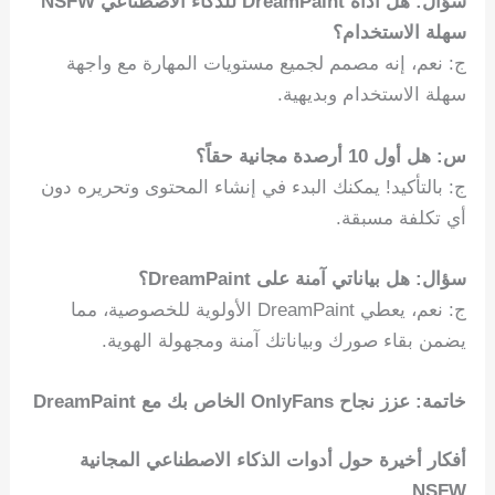
سؤال: هل أداة DreamPaint للذكاء الاصطناعي NSFW
سهلة الاستخدام؟
ج: نعم، إنه مصمم لجميع مستويات المهارة مع واجهة
سهلة الاستخدام وبديهية.
س: هل أول 10 أرصدة مجانية حقاً؟
ج: بالتأكيد! يمكنك البدء في إنشاء المحتوى وتحريره دون
أي تكلفة مسبقة.
سؤال: هل بياناتي آمنة على DreamPaint؟
ج: نعم، يعطي DreamPaint الأولوية للخصوصية، مما
يضمن بقاء صورك وبياناتك آمنة ومجهولة الهوية.
خاتمة: عزز نجاح OnlyFans الخاص بك مع DreamPaint
أفكار أخيرة حول أدوات الذكاء الاصطناعي المجانية
NSFW