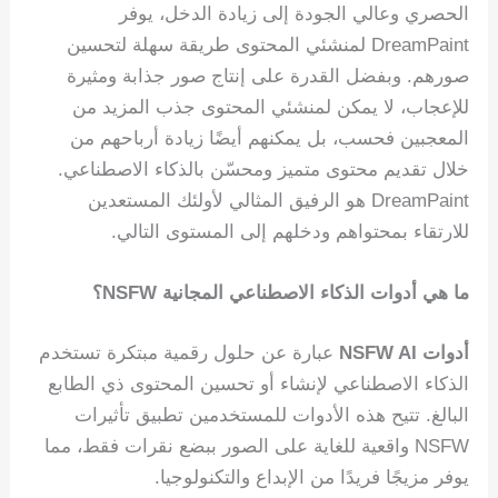
الحصري وعالي الجودة إلى زيادة الدخل، يوفر
DreamPaint لمنشئي المحتوى طريقة سهلة لتحسين
صورهم. وبفضل القدرة على إنتاج صور جذابة ومثيرة
للإعجاب، لا يمكن لمنشئي المحتوى جذب المزيد من
المعجبين فحسب، بل يمكنهم أيضًا زيادة أرباحهم من
خلال تقديم محتوى متميز ومحسّن بالذكاء الاصطناعي.
DreamPaint هو الرفيق المثالي لأولئك المستعدين
للارتقاء بمحتواهم ودخلهم إلى المستوى التالي.
ما هي أدوات الذكاء الاصطناعي المجانية NSFW؟
أدوات NSFW AI
عبارة عن حلول رقمية مبتكرة تستخدم
الذكاء الاصطناعي لإنشاء أو تحسين المحتوى ذي الطابع
البالغ. تتيح هذه الأدوات للمستخدمين تطبيق تأثيرات
NSFW واقعية للغاية على الصور ببضع نقرات فقط، مما
يوفر مزيجًا فريدًا من الإبداع والتكنولوجيا.