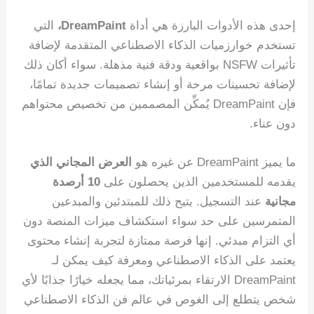
إحدى هذه الأدوات البارزة هي أداة
DreamPaint،
التي
تستخدم خوارزميات الذكاء الاصطناعي المتقدمة لإضافة
تأثيرات NSFW بواقعية ودقة فنية مذهلة. سواء أكان ذلك
لإضافة تحسينات مرحة أو إنشاء تصميمات جديدة تمامًا،
فإن DreamPaint يُمكِّن المصممين من تخصيص محتواهم
دون عناء.
ما يميز DreamPaint عن غيره هو
العرض المجاني الذي
يقدمه للمستخدمين الذين يحصلون على
10 أرصدة
مجانية
عند التسجيل. يتيح ذلك للمبتدئين والمبدعين
المتمرسين على حد سواء استكشاف ميزات المنصة دون
أي التزام مبدئي. إنها فرصة ممتازة لتجربة إنشاء محتوى
يعتمد على الذكاء الاصطناعي ومعرفة كيف يمكن لـ
DreamPaint الارتقاء بمرئياتك، مما يجعله خيارًا جذابًا لأي
شخص يتطلع إلى الغوص في عالم فن الذكاء الاصطناعي