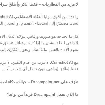
لا مزيد من المطاردات – فقط ابتكر وأطلق سرا
واحدة من أقوى مزايا
الذكاء الاصطناعي Cumshot AI
لست مضطرًا إلى استجداء الاهتمام أو السعي ال
كل ما تحتاجه هو صورة، والباقي يتولاه الذكاء ال
لا داعي للقلق بشأن ما إذا كانت رغباتك تتحقق في
تقوم الأداة بالعمل نيابةً عنك، وتحول أفكارك 
مع
Cumshot AI،
لا مزيد من عدم اليقين. لا مزي
فقط إطلاق إبداعي، دون تدخل أي شخص آخر.
تعرّف على Dreampaint.net – خيالك، ذكاء اصطناعي بنقرة واحدة
ما الذي يجعل Dreampaint فريداً من نوعه؟