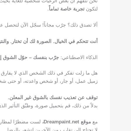
لتكون
تجربة خاصة تماماً
.
ألا تصدق ذلك؟ جرّب مجاناً! سجّل الآن لتحصل على 10 أرصدة مجا
أنت تتحكم في الخيال. الصورة لك أن تختار. والنت
الذكاء الاصطناعي:
جرّب بنفسك – حوّل الشوق إ
هل ما زلت تفكر في ذلك الشخص الذي لا يفارق 
زميل عمل، أو جار، أو شخص واعدته، أو حتى ش
توقف عن تعذيب نفسك بالشوق غير المعلن.
بدلاً من ذلك، قم بتحميل صورة، وطبِّق التأثير الذ
مع
موقع Dreampaint.net،
لست مضطرًا لمطار
لا تحتاج إلى تقارب من الآخرين لتشعر بالرضا.