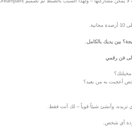
نحن نتفهم أن بعض الرغبات شخصية للغاية بحيث لا يمكن مشاركتها – ولهذا السبب بالضبط تم تصميم aint
نية.
يجة؟ بين يديك بالكامل.
لى فن رقمي
مخيلتك؟
خص أعجبت به من بعيد؟
ي تريده، وأنشئ شيئاً قوياً – لك أنت فقط.
دة أي شخص.