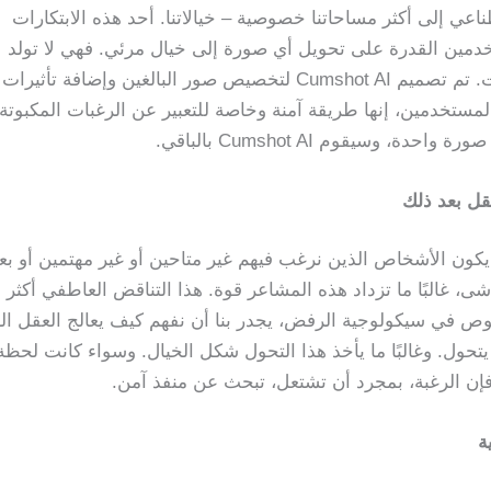
ناعي إلى أكثر مساحاتنا خصوصية – خيالاتنا. أحد هذه الابتكارات
تخدمين القدرة على تحويل أي صورة إلى خيال مرئي. فهي لا تولد
وجوهاً أو أشخاصاً مزيفين – بل تعزز ما تقدمه أنت. تم تصميم Cumshot AI لتخصيص صور البالغين وإضافة ت
المستخدمين، إنها طريقة آمنة وخاصة للتعبير عن الرغبات المكبوتة.
وسيقوم Cumshot AI بالباقي.
عقل بعد ذلك
يكون الأشخاص الذين نرغب فيهم غير متاحين أو غير مهتمين أو بع
لاشى، غالبًا ما تزداد هذه المشاعر قوة. هذا التناقض العاطفي أكثر
غوص في سيكولوجية الرفض، يجدر بنا أن نفهم كيف يعالج العقل ال
 يتحول. وغالبًا ما يأخذ هذا التحول شكل الخيال. وسواء كانت لحظة
 فإن الرغبة، بمجرد أن تشتعل، تبحث عن منفذ آمن.
ة