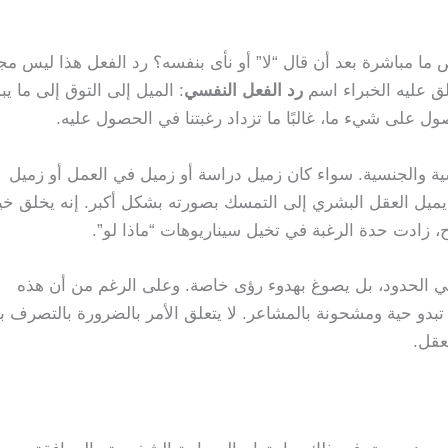
 مباشرة بعد أن قال “لا” أو نأى بنفسه؟ رد الفعل هذا ليس مج
ق عليه الخبراء اسم
رد الفعل النفسي
: الميل إلى التوق إلى ما يب
لحصول على شيء ما، غالبًا ما تزداد رغبتنا في الحصول عليه.
سية والجنسية. سواء كان زميل دراسة أو زميل في العمل أو زميل
يل العقل البشري إلى التمسك بصورته بشكل أكبر. إنه يخلق خيال
، زادت حدة الرغبة في تخيل سيناريوهات “ماذا لو”.
في الحدود، بل يصوغ بهدوء رؤى خاصة. وعلى الرغم من أن هذه
 تبدو حية ومشحونة بالمشاعر. لا يتعلق الأمر بالضرورة بالتصرف بنا
عقل.