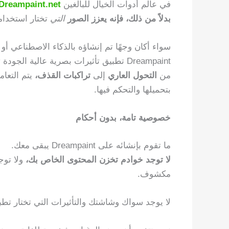
في عالم أدوات الخيال للبالغين
Dreampaint.net
بدلاً من ذلك، فإنه يعزز الصور
التي
تختار استخدام
سواء أكان وجهًا تم إنشاؤه بالذكاء الاصطناعي أ
Dreampaint تطبيق تأثيرات بصرية عالية الجودة تتناسب مع خيالك.
من
التحول العاري
إلى
تراكبات القذف،
يتم التعا
بتحميلها والتحكم فيها.
خصوصية تامة، بدون أحكام
ما تقوم بإنشائه على Dreampaint يبقى معك.
لا توجد خوادم تخزن المحتوى الخاص بك،
ولا توج
مكشوف.
لا يوجد سواك وشاشتك والتأثيرات التي تختار تطبي