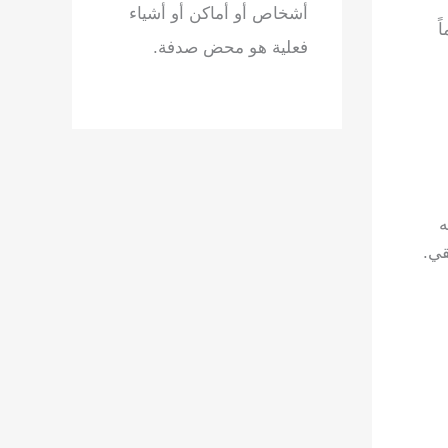
أشخاص أو أماكن أو أشياء
ً
فعلية هو محض صدفة.
ه
قي.