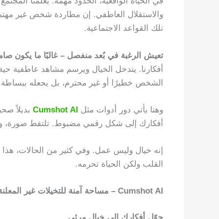
في الحياة الواقعية، الحدود مهمة. يعلمنا المجت
والاستقلال العاطفي. إن مطاردة شخص غير مهتم يتخ
تلك القواعد الاجتماعية.
تعيش الرغبة في بُعد منفصل – غالبًا ما يكون صامتًا
أفكارنا. يتدخل الخيال ويرسم مشاهد عاطفية حية.
الشخص خطيرًا أو غير محترم، بل يجعله ببساطة إن
وهنا يأتي دور أدوات مثل
Cumshot AI
بديلاً صحي
أفكارك إلى شكل رقمي مضبوط. تلتقط صورة، وتطبق 
إنه خيال وليس عمل. وفي كثير من الحالات، هذا 
القلب ولكن الحياة تحرمه.
Cumshot AI – مساحة آمنة للتخيلات غير المعلنة
حوّل أفكارك إلى خيال مرئي