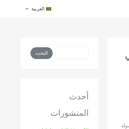
العربية
البحث
ي
البحث
أحدث
المنشورات
وله