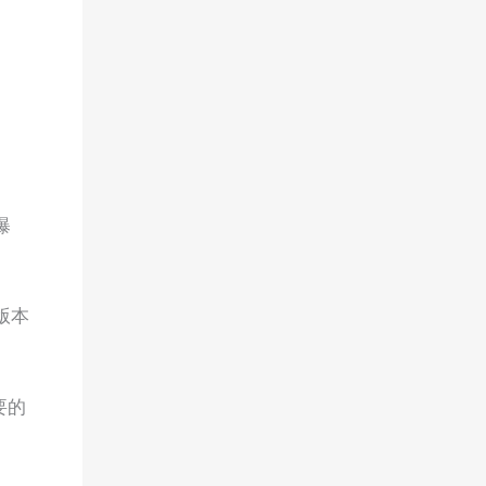
曝
版本
要的