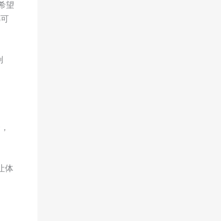
希望
都可
创
分，
让体