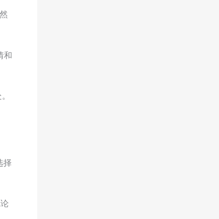
。然
情和
处。
选择
无论