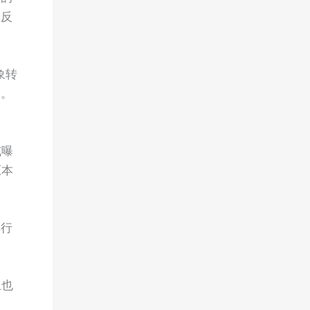
会反
象转
足。
或曝
原本
单行
上也