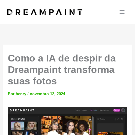
Ir
para
o
conteúdo
Como a IA de despir da
Dreampaint transforma
suas fotos
Por
henry
/
novembro 12, 2024