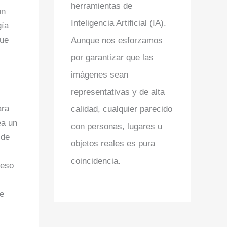
herramientas de
on
Inteligencia Artificial (IA).
gía
que
Aunque nos esforzamos
por garantizar que las
imágenes sean
representativas y de alta
ara
calidad, cualquier parecido
ea un
con personas, lugares u
 de
objetos reales es pura
coincidencia.
ceso
e