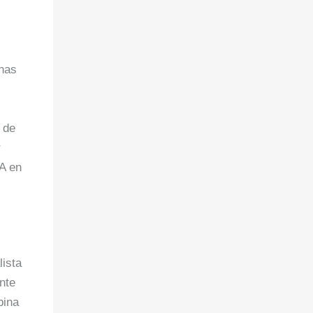
onas
 de
r
IA en
lista
nte
bina