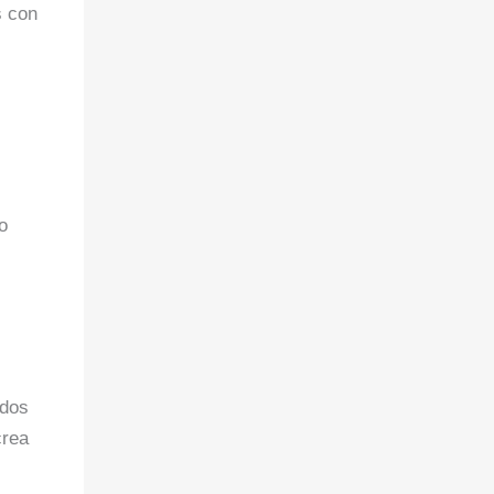
s con
o
ados
crea