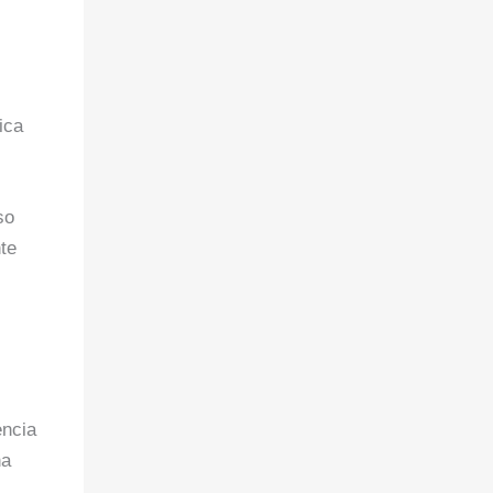
ica
so
te
encia
na