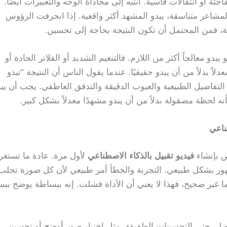
جئة أو انتقالات قاسية. انتبه إلى محاذاة الوجه والتعبيرات أيضًا.
شاعر متناسقة، يبدو المشهد أكثر واقعية. إذا انجرفت الرؤوس
، فمن المحتمل أن تكون النتيجة بحاجة إلى تحسين.
بدو معالجاً أكثر من اللازم. فالتنعيم الشديد أو الفلاتر الحادة أو
عدلاً بدلاً من أن يبدو حقيقيًا. عندما يقول الناس أن النتيجة “تبدو
التفاصيل الطبيعية والعيوب الدقيقة والتدفق العاطفي. يجب أن يب
نه لحظة مصقولة بدلاً من أن يبدو مشهدًا معدلاً بشكل كبير.
ناعي
ص بإنشاء
فيديو تقبيل بالذكاء الاصطناعي
لأول مرة. عادة ما تستغر
لظهور بشكل طبيعي. التجربة والخطأ أمر طبيعي لأن كل صورة تجلب
ما غير صحيح، فهذا لا يعني أن الأداة فشلت. إنه ببساطة يوضح بب
أفضل. حتى التحسينات الطفيفة، مثل اختيار صور أوضح أو تحسين