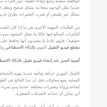
الواقعية سلسة وتتبع إيقاعًا لطيفًا، دون قفزات مفا
عندما تظل الوجوه متحاذية بشكل صحيح وتظل الم
بشكل غير طبيعي أو تغيرت التعبيرات بطرق غريبة
من العلامات المهمة الأخرى هي ما إذا كان الفيديو ي
التأثيرات المبالغ فيها غالبًا ما تجعل المشهد يبدو م
حقيقية”، فإنهم عادةً ما يقصدون أنها تحافظ على 
مقطع فيديو التقبيل
القوي
بالذكاء الاصطناعي
وكأ
أهمية الصبر عند إنشاء فيديو تقبيل بالذكاء الاصط
الكمال الفوري خرافة شائعة عندما يقوم الأشخا
العملية بضع محاولات قبل أن تبدأ النتائج في ا
إضاءة وزوايا وتعبيرات مختلفة. عندما يبدو شيء 
أين يمكن أن تساعد التعديلات الصغيرة.
يلعب الصبر دوراً كبيراً في الحصول على نتائج 