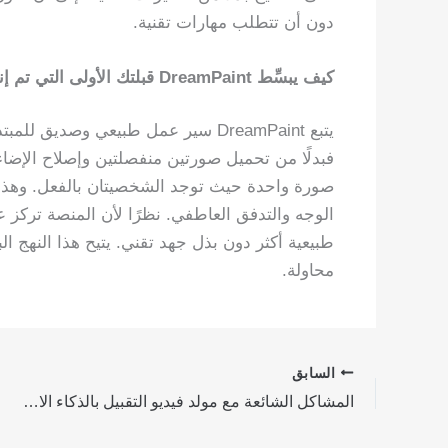
دون أن تتطلب مهارات تقنية.
كيف يبسِّط DreamPaint قبلتك الأولى التي تم إنشاؤها بالذكاء الاصطناعي
يتبع DreamPaint سير عمل طبيعي وصدي
فبدلًا من تحميل صورتين منفصلتين وإصلاح الإضاءة 
صورة واحدة حيث توجد الشخصيتان بالفعل. وهذا 
الوجه والتدفق العاطفي. نظرًا لأن المنصة تركز على
طبيعية أكثر دون بذل جهد تقني. يتيح هذا النهج 
محاولة.
السابق
المشاكل الشائعة مع مولد فيديو التقبيل بالذكاء الاصطناعي (وكيفية تجنبها)