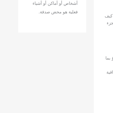
أشخاص أو أماكن أو أشياء
فعلية هو محض صدفة.
 كيف
جزء
 بما
قية