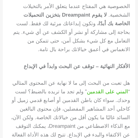
الخصوصية هي المفتاح عندما يتعلق الأمر بالتخيلات
الشخصية.
لا يقوم Dreampaint بتخزين التحميلات
الخاصة بك أبدًا،
وتكون إبداعاتك مرئية لك فقط. لست
بحاجة إلى مشاركة أو نشر أو الكشف عن أي شيء. يتم
التعامل مع كل شيء بشكل آمن، حتى تتمكن من
الانغماس في أعمق خيالاتك براحة بال تامة.
الأفكار النهائية – توقف عن البحث وابدأ في الإبداع
هل تعبت من البحث إلى ما لا نهاية عن المحتوى المثالي
“
المني على القدمين
” ولم تجد ما تريده بالضبط؟ لست
وحدك. سواء كان باطن القدمين أو أصابع قدمي زميل أو
كاحلي أحد المشاهير المفضلين، فإن محتوى البالغين
السائد غالبًا ما يكون أقل من خيالاتك الخاصة. ولكن الآن،
مع الذكاء الاصطناعي من Dreampaint، يمكنك التوقف
عن الاكتفاء والبدء في الإبداع. تتيح لك هذه الأداة الفعالة