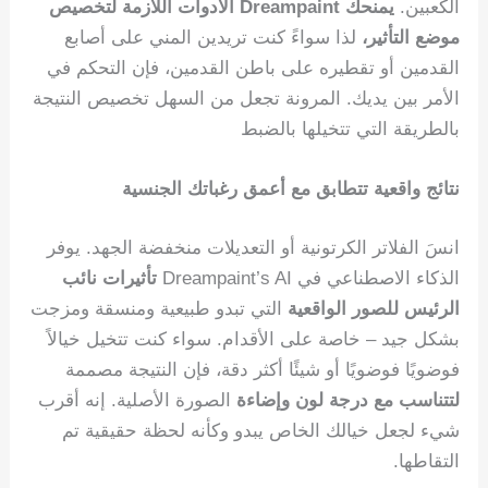
الكعبين.
يمنحك Dreampaint الأدوات اللازمة لتخصيص
موضع التأثير،
لذا سواءً كنت تريدين المني على أصابع
القدمين أو تقطيره على باطن القدمين، فإن التحكم في
الأمر بين يديك. المرونة تجعل من السهل تخصيص النتيجة
بالطريقة التي تتخيلها بالضبط
نتائج واقعية تتطابق مع أعمق رغباتك الجنسية
انسَ الفلاتر الكرتونية أو التعديلات منخفضة الجهد. يوفر
الذكاء الاصطناعي في Dreampaint’s AI
تأثيرات نائب
الرئيس للصور الواقعية
التي تبدو طبيعية ومنسقة ومزجت
بشكل جيد – خاصة على الأقدام. سواء كنت تتخيل خيالاً
فوضويًا فوضويًا أو شيئًا أكثر دقة، فإن النتيجة مصممة
لتتناسب مع درجة لون وإضاءة
الصورة الأصلية. إنه أقرب
شيء لجعل خيالك الخاص يبدو وكأنه لحظة حقيقية تم
التقاطها.