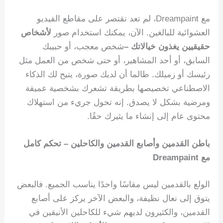
مع Dreampaint، لم تعد تقتصر على مقاطع الفيديو
العشوائية للبالغين. الآن، يمكنك استخدام صور
لأشخاص
حقيقيين يغذون خيالاتك –
شخص معجب، أو حبيبك
السابق، أو أحد المشاهير، أو حتى شخص من العمل مثل
رئيسك أو زميلك. طالما أن لديك صورة، يتيح لك الذكاء
الاصطناعي تخصيصها بطريقة تشعرك بشخصية عميقة
ومرضية بشكل لا يصدق. إنه تحول جريء من استهلاك
محتوى عام إلى إنشاء ما يثيرك حقًا.
باطن القدمين وأصابع القدمين والكاحلين – تحكم كامل
مع Dreampaint
الولع بالقدمين ليس مقاسًا واحدًا يناسب الجميع. فالبعض
يتوق إلى نعال نظيفة، والبعض الآخر يركز على أصابع
القدمين، والكثيرون لديهم شيء للكاحلين الأنيقين في