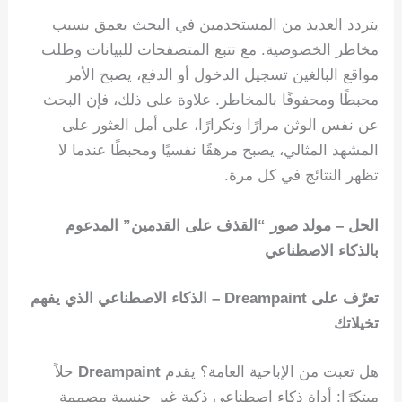
يتردد العديد من المستخدمين في البحث بعمق بسبب
مخاطر الخصوصية. مع تتبع المتصفحات للبيانات وطلب
مواقع البالغين تسجيل الدخول أو الدفع، يصبح الأمر
محبطًا ومحفوفًا بالمخاطر. علاوة على ذلك، فإن البحث
عن نفس الوثن مرارًا وتكرارًا، على أمل العثور على
المشهد المثالي، يصبح مرهقًا نفسيًا ومحبطًا عندما لا
تظهر النتائج في كل مرة.
الحل – مولد صور “القذف على القدمين” المدعوم
بالذكاء الاصطناعي
تعرّف على Dreampaint – الذكاء الاصطناعي الذي يفهم
تخيلاتك
هل تعبت من الإباحية العامة؟ يقدم
Dreampaint
حلاً
مبتكرًا: أداة ذكاء اصطناعي ذكية غير جنسية مصممة